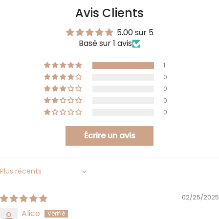
Avis Clients
5.00 sur 5
Basé sur 1 avis
1
0
0
0
0
Écrire un avis
Sort by
02/25/2025
Alice