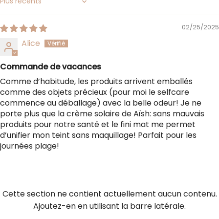
Sort by
de
{{
02/25/2025
quantity
Alice
}}",
"minimum_of"=>"Minimum
Commande de vacances
de
Comme d’habitude, les produits arrivent emballés
{{
comme des objets précieux (pour moi le selfcare
quantity
commence au déballage) avec la belle odeur! Je ne
}}",
porte plus que la crème solaire de Aïsh: sans mauvais
"maximum_of"=>"Maximum
produits pour notre santé et le fini mat me permet
de
d’unifier mon teint sans maquillage! Parfait pour les
{{
journées plage!
quantity
}}"}
Cette section ne contient actuellement aucun contenu.
Ajoutez-en en utilisant la barre latérale.