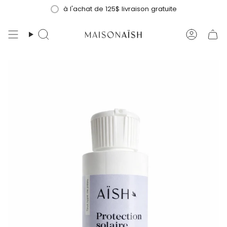
Passer
à l'achat de 125$ livraison gratuite
au
contenu
Recherche
Compt
de
la
page