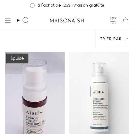
Passer
à l'achat de 125$ livraison gratuite
au
contenu
Recherche
Compt
de
Trier
la
TRIER PAR
page
par
Épuisé