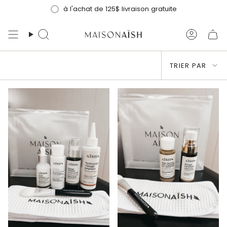
Passer
à l'achat de 125$ livraison gratuite
au
contenu
Recherche
Compt
de
Trier
la
TRIER PAR
page
par